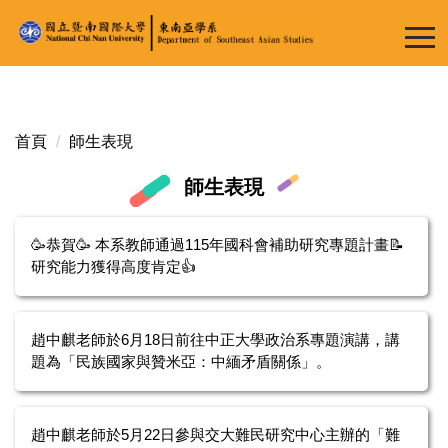
跳
到
主
要
內
容
首頁
師生表現
區
師生表現
🥳恭賀🥳 本系教師通過115年國科會補助研究專題計畫📝
研究能力獲得高度肯定👍
趙中麒老師於6月18日前往中正大學政治系專題演講，講
題為「民族國家與贊米亞：中緬矛盾關係」。
趙中麒老師於5月22日參與交大難民研究中心主辦的「難