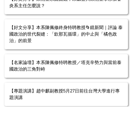
炎系主任怎麼說？
【好文分享】本系陳佩修終身特聘教授🌀鏡新聞｜評論 泰
國政治的世代裂縫：「欽那瓦循環」的中止與「橘色政
治」的前景
【名家論壇】本系陳佩修特聘教授／塔克辛勢力與當前泰
國政治的三角對峙
【專題演講】趙中麒副教授5月27日前往台灣大學進行專
題演講
【專題演講】本系趙中麒副教授5/13至東海大學社工系專
題演講「援助歸援助、政治歸政治？援助發展的政治
性」。