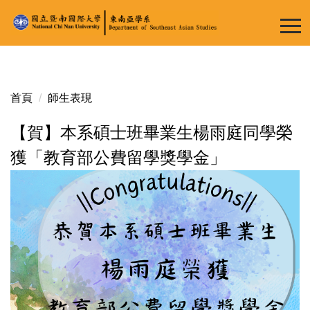
跳
到
主
要
內
容
首頁
師生表現
區
【賀】本系碩士班畢業生楊雨庭同學榮
獲「教育部公費留學獎學金」