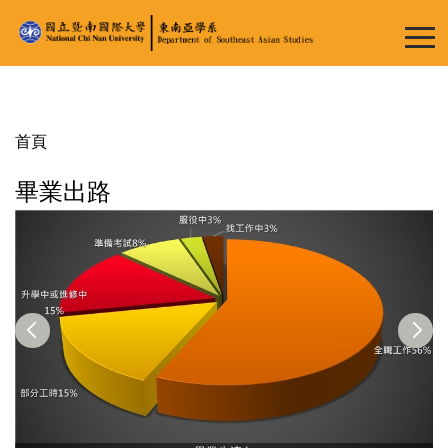
跳
到
主
要
內
容
首頁
區
畢業出路