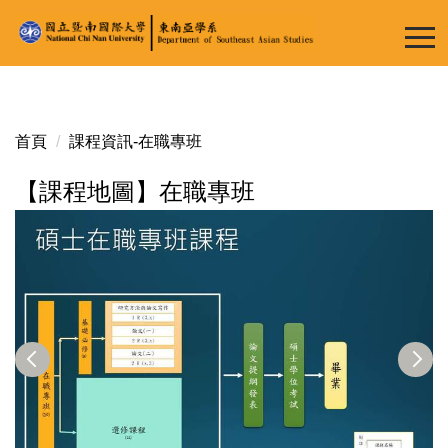
跳
到
主
要
內
容
首頁
課程資訊-在職專班
區
【課程地圖】在職專班