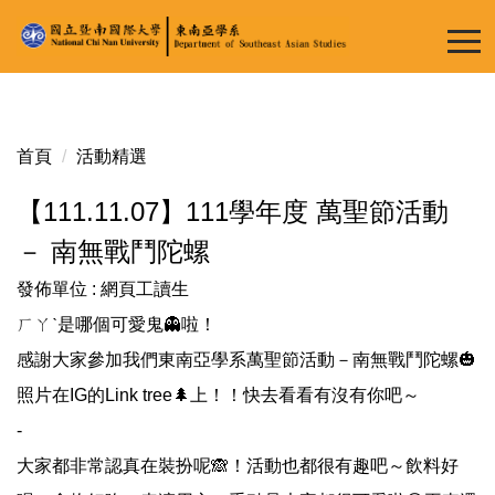
跳
到
主
要
內
容
首頁
活動精選
區
【111.11.07】111學年度 萬聖節活動
－ 南無戰鬥陀螺
發佈單位 :
網頁工讀生
ㄏㄚˋ是哪個可愛鬼👻啦！
感謝大家參加我們東南亞學系萬聖節活動－南無戰鬥陀螺🎃
照片在IG的Link tree🌲上！！快去看看有沒有你吧～
-
大家都非常認真在裝扮呢🙈！活動也都很有趣吧～飲料好