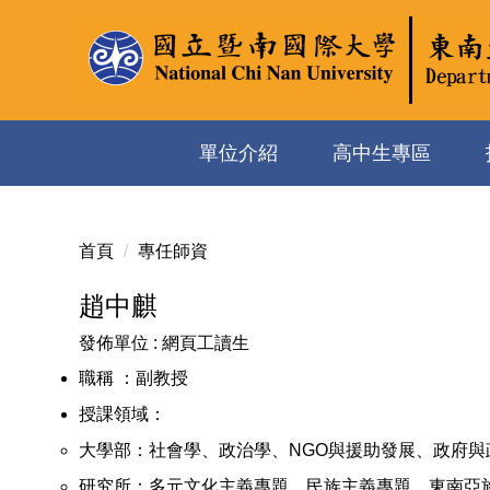
跳
到
主
要
內
容
單位介紹
高中生專區
區
首頁
專任師資
趙中麒
發佈單位 :
網頁工讀生
職稱
：
副教授
授課領域
：
大學部：社會學、政治學、NGO與援助發展、政府
研究所：多元文化主義專題、民族主義專題、東南亞