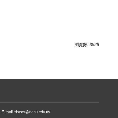
瀏覽數:
3526
E-mail :dseas@ncnu.edu.tw