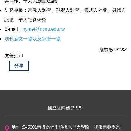
與寫作、華人民族誌選讀)
研究專長
：
宗教人類學、視覺人類學、儀式與社會、身體與
記憶、華人社會研究
E-mail
：
hymei@ncnu.edu.tw
期刊論文一覽表及經歷一覽
瀏覽數:
3188
友善列印
分享
國立暨南國際大學
地址 :545301南投縣埔里鎮桃米里大學路一號東南亞學系