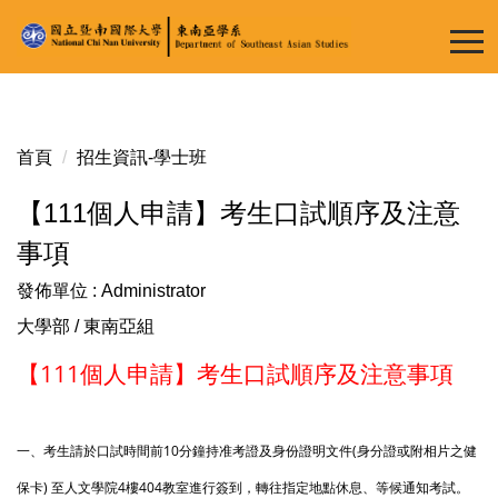
跳
到
主
要
內
容
首頁
招生資訊-學士班
區
【111個人申請】考生口試順序及注意
事項
發佈單位 :
Administrator
大學部
/
東南亞組
【111個人申請】考生口試順序及注意事項
一、考生請於口試時間前
10分鐘持准考證及身份證明文件(身分證或附相片之健
保卡) 至人文學院4樓404教室進行簽到，轉往指定地點休息、等候通知考試。