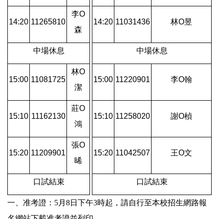
李O
14:20
11265810
14:20
11031436
林O昱
森
中場休息
中場休息
林O
15:00
11081725
15:00
11220901
李O翰
潔
莊O
15:10
11162130
15:10
11258020
謝O楨
鴻
張O
15:20
11209901
15:20
11042507
王O文
晞
口試結束
口試結束
一、准考證：5月8日下午3時起，請自行至本校招生網路報
名網站下載准考證並列印。