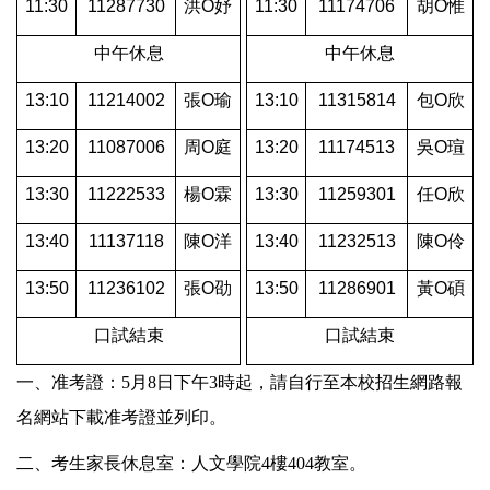
11:30
11287730
洪O妤
11:30
11174706
胡O惟
中午休息
中午休息
13:10
11214002
張O瑜
13:10
11315814
包O欣
13:20
11087006
周O庭
13:20
11174513
吳O瑄
13:30
11222533
楊O霖
13:30
11259301
任O欣
13:40
11137118
陳O洋
13:40
11232513
陳O伶
13:50
11236102
張O劭
13:50
11286901
黃O碩
口試結束
口試結束
一、准考證：5月8日下午3時起，請自行至本校招生網路報
名網站下載准考證並列印。
二、考生家長休息室：人文學院4樓404教室。