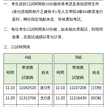
一、考生請於口試時間前10分鐘持准考證及身份證明文件
(身分證或附相片之健保卡) 至人文學院4樓404教室進行
簽到，轉往指定地點休息、等候通知考試。
二、每位考生口試時間為10分鐘，如未能出席面試，則視同
放棄，且面試成績以零分計算。
三、口試時間表
A
組
B
組
學測應
學測應
時間
姓名
時間
姓名
試號碼
試號碼
11:10
11042520
黃O芳
11:10
11107208
江O愷
11:20
11313706
尤O丞
11:20
11216430
邱O銓