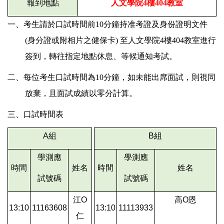
報到地點
人文學院4樓404教室
一、考生請於口試時間前10分鐘持准考證及身份證明文件
(身分證或附相片之健保卡) 至人文學院4樓404教室進行
簽到，轉往指定地點休息、等候通知考試。
二、每位考生口試時間為10分鐘，如未能出席面試，則視同
放棄，且面試成績以零分計算。
三、口試時間表
A
組
B
組
學測應
學測應
時間
姓名
時間
姓名
試號碼
試號碼
江O
高O恩
13:10
11163608
13:10
11113933
仁