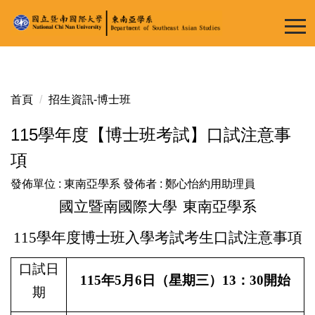
跳
到
主
要
內
容
首頁
招生資訊-博士班
區
115學年度【博士班考試】口試注意事
項
發佈單位 :
東南亞學系
發佈者 :
鄭心怡約用助理員
國立暨南國際大學
東南亞學系
115
學年度博士班入學考試考生口試注意事項
口試日
115
年
5
月
6
日（星期三）
13
：
30
開始
期