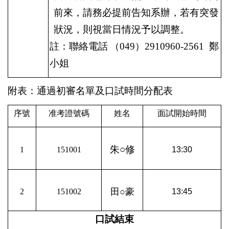
前來，請務必提前告知系辦，若有突發
狀況，則視當日情況予以調整。
註：聯絡電話
（
049
）
2910960-2561
鄭
小姐
附表：通過初審名單及口試時間分配表
序號
准考證號碼
姓名
面試開始時間
朱○修
1
151001
13:30
田○豪
2
151002
13:45
口試結束