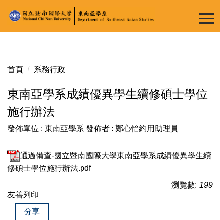
跳
到
主
要
內
容
首頁
系務行政
區
東南亞學系成績優異學生續修碩士學位
施行辦法
發佈單位 :
東南亞學系
發佈者 :
鄭心怡約用助理員
通過備查-國立暨南國際大學東南亞學系成績優異學生續
修碩士學位施行辦法.pdf
瀏覽數:
199
友善列印
分享