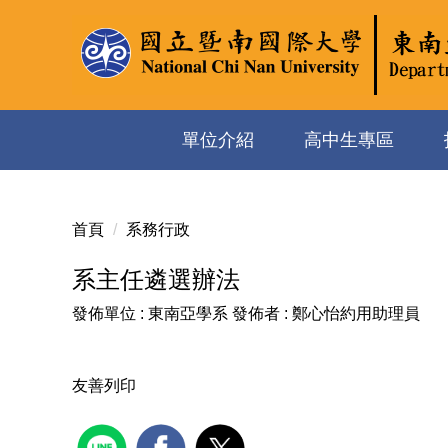
跳
到
主
要
內
容
單位介紹
高中生專區
區
首頁
系務行政
系主任遴選辦法
發佈單位 :
東南亞學系
發佈者 :
鄭心怡約用助理員
友善列印