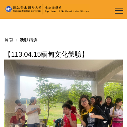
跳
到
主
要
內
容
首頁
活動精選
區
【113.04.15緬甸文化體驗】