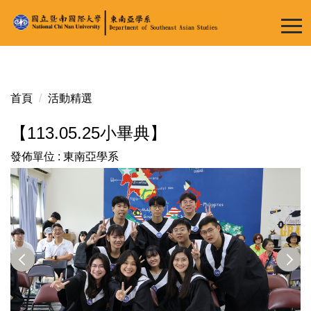
跳
到
主
要
內
容
首頁
活動精選
區
【113.05.25小畢典】
發佈單位 :
東南亞學系