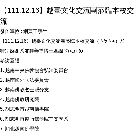
【111.12.16】越臺文化交流團蒞臨本校交
流
發佈單位 :
網頁工讀生
【111.12.16】越臺文化交流團蒞臨本校交流（＾∀＾●）ﾉｼ
特別感謝系友釋善香博士牽線ヾ(•ω•`)o
參訪團體：
1. 越南中央佛教協會弘法委員會
2. 越南海外弘法委員會
3. 越南佛教乞士派分支
4. 越南佛教研究院
5. 胡志明市越南佛學院
6. 胡志明市越南佛學院中文學系
7. 順化越南佛學院