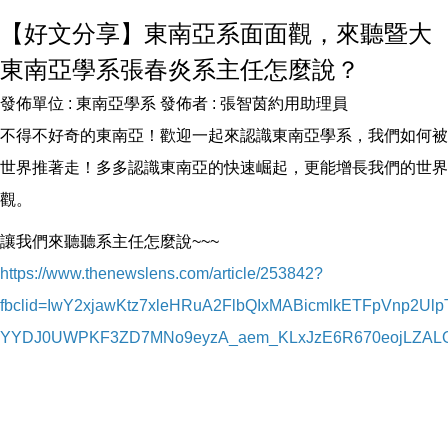
【好文分享】東南亞系面面觀，來聽暨大
東南亞學系張春炎系主任怎麼說？
發佈單位 :
東南亞學系
發佈者 :
張智茵約用助理員
不得不好奇的東南亞！歡迎一起來認識東南亞學系，我們如何被
世界推著走！多多認識東南亞的快速崛起，更能增長我們的世界
觀。
讓我們來聽聽系主任怎麼說~~~
https://www.thenewslens.com/article/253842?
fbclid=IwY2xjawKtz7xleHRuA2FlbQIxMABicmlkETFpVnp2
YYDJ0UWPKF3ZD7MNo9eyzA_aem_KLxJzE6R670eojLZAL